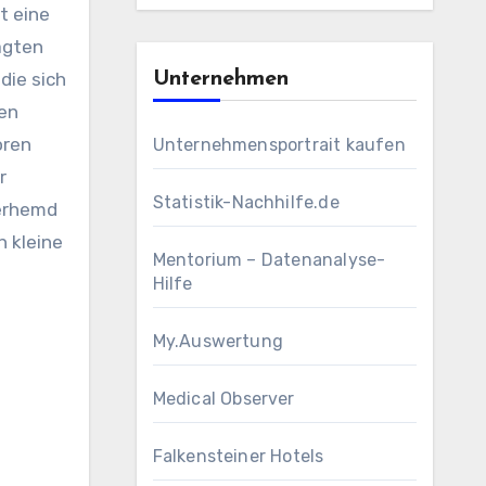
t eine
agten
die sich
Unternehmen
ren
oren
Unternehmensportrait kaufen
r
Statistik-Nachhilfe.de
terhemd
h kleine
Mentorium – Datenanalyse-
Hilfe
My.Auswertung
Medical Observer
Falkensteiner Hotels