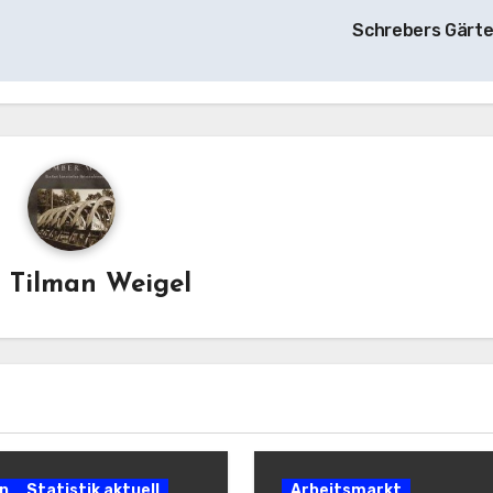
Schrebers Gärt
n
Tilman Weigel
n
Statistik aktuell
Arbeitsmarkt