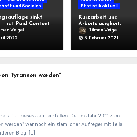
chaft und Soziales
Statistik aktuell
ngsauflage sinkt
Kurzarbeit und
r – ist Paid Content
Arbeitslosigkeit:
ettung?
Unterbeschäftigung
lman Weigel
Tilman Weigel
richtig berechnen
pril 2022
5. Februar 2021
ren Tyrannen werden“
:
scherz für dieses Jahr einfallen. Der im Jahr 2011 zum
werden" war noch ein ziemlicher Aufreger mit teils
deren Blog, […]