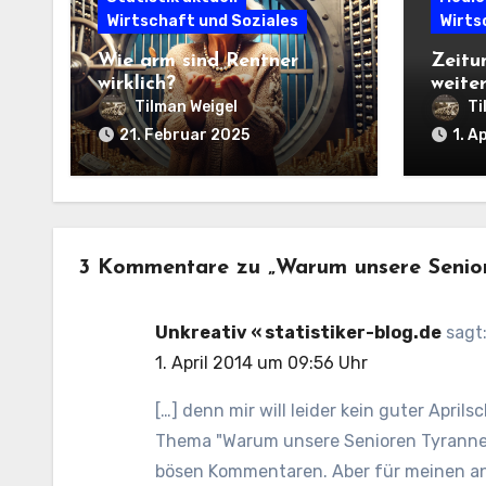
Wirtschaft und Soziales
Wirts
Wie arm sind Rentner
Zeitu
wirklich?
weite
die R
Tilman Weigel
Ti
21. Februar 2025
1. A
3 Kommentare zu „Warum unsere Senio
Unkreativ « statistiker-blog.de
sagt
1. April 2014 um 09:56 Uhr
[…] denn mir will leider kein guter April
Thema "Warum unsere Senioren Tyrannen 
bösen Kommentaren. Aber für meinen an