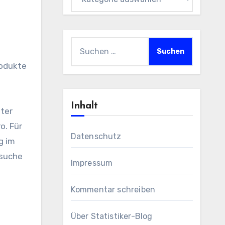
Suchen
nach:
rodukte
Inhalt
lter
o. Für
Datenschutz
g im
esuche
Impressum
Kommentar schreiben
Über Statistiker-Blog