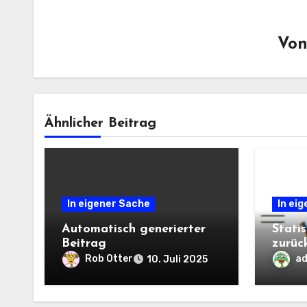
Vo
Ähnlicher Beitrag
In eigener Sache
In ei
Automatisch generierter
Statis
Beitrag
zurüc
Anlau
Rob Otter
a
10. Juli 2025