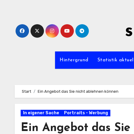
Zum
Inhalt
springen
s
Hintergrund
Statistik aktuel
Start
Ein Angebot das Sie nicht ablehnen können
In eigener Sache
Portraits - Werbung
Ein Angebot das Sie