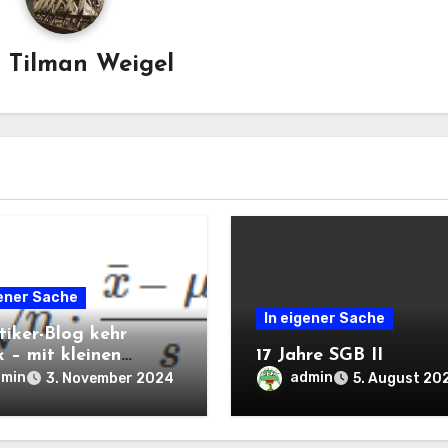
n
Tilman Weigel
gener Sache
In eigener Sache
tiker-Blog kehr
k – mit kleinen
17 Jahre SGB II
fschwierigkeiten
dmin
admin
3. November 2024
5. August 20