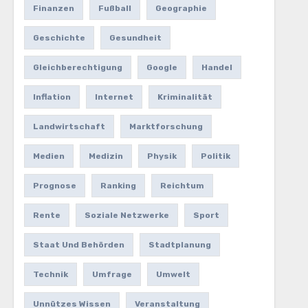
Finanzen
Fußball
Geographie
Geschichte
Gesundheit
Gleichberechtigung
Google
Handel
Inflation
Internet
Kriminalität
Landwirtschaft
Marktforschung
Medien
Medizin
Physik
Politik
Prognose
Ranking
Reichtum
Rente
Soziale Netzwerke
Sport
Staat Und Behörden
Stadtplanung
Technik
Umfrage
Umwelt
Unnützes Wissen
Veranstaltung