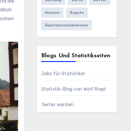
nd die
Werbung
Werte
Wetter
ßlich
Wohnen
Ängste
ischen
Äquivalenzeinkommen
Blogs Und Statistikseiten
Jobs für Statistiker
Statistik-Blog von Wolf Riepl
Texter werden