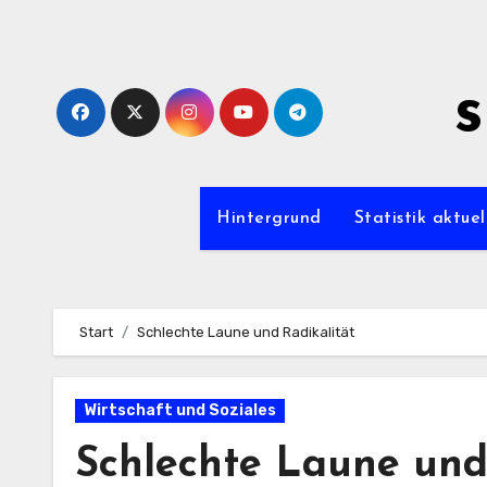
Zum
Inhalt
springen
s
Hintergrund
Statistik aktuel
Start
Schlechte Laune und Radikalität
Wirtschaft und Soziales
Schlechte Laune und