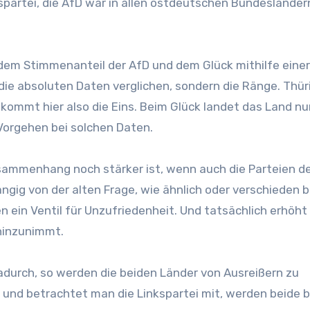
spartei, die AfD war in allen ostdeutschen Bundesländer
em Stimmenanteil der AfD und dem Glück mithilfe einer
die absoluten Daten verglichen, sondern die Ränge. Thü
kommt hier also die Eins. Beim Glück landet das Land nu
 Vorgehen bei solchen Daten.
Zusammenhang noch stärker ist, wenn auch die Parteien d
ngig von der alten Frage, wie ähnlich oder verschieden 
n ein Ventil für Unzufriedenheit. Und tatsächlich erhöht 
 hinzunimmt.
adurch, so werden die beiden Länder von Ausreißern zu
, und betrachtet man die Linkspartei mit, werden beide 