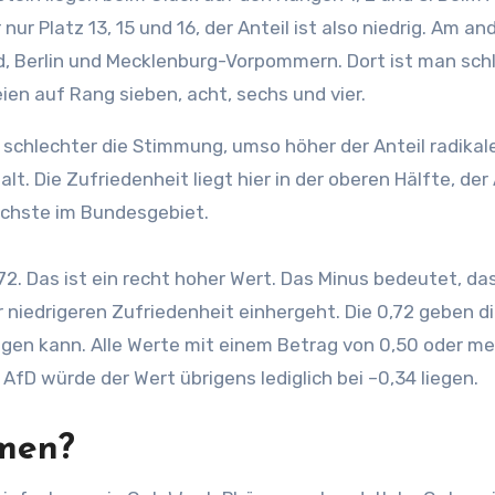
nur Platz 13, 15 und 16, der Anteil ist also niedrig. Am an
d, Berlin und Mecklenburg-Vorpommern. Dort ist man sch
ien auf Rang sieben, acht, sechs und vier.
 schlechter die Stimmung, umso höher der Anteil radikal
t. Die Zufriedenheit liegt hier in der oberen Hälfte, der 
öchste im Bundesgebiet.
0,72. Das ist ein recht hoher Wert. Das Minus bedeutet, da
r niedrigeren Zufriedenheit einhergeht. Die 0,72 geben d
iegen kann. Alle Werte mit einem Betrag von 0,50 oder me
e AfD würde der Wert übrigens lediglich bei –0,34 liegen.
men?