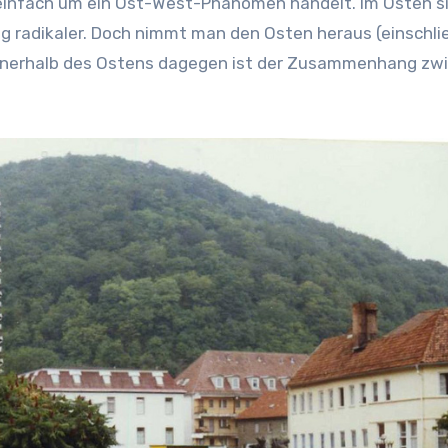
h einfach um ein Ost-West-Phänomen handelt. Im Osten si
g radikaler. Doch nimmt man den Osten heraus (einschlie
8. Innerhalb des Ostens dagegen ist der Zusammenhang zw