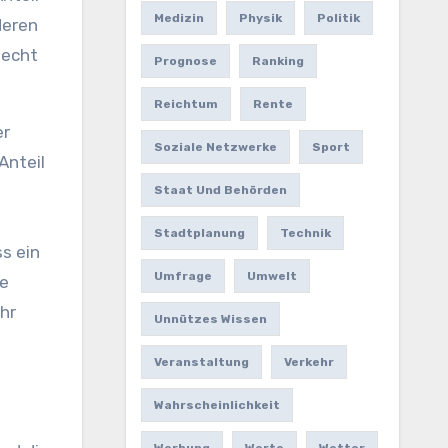
Medizin
Physik
Politik
deren
lecht
Prognose
Ranking
Reichtum
Rente
er
Soziale Netzwerke
Sport
Anteil
Staat Und Behörden
Stadtplanung
Technik
ss ein
Umfrage
Umwelt
ie
hr
Unnützes Wissen
Veranstaltung
Verkehr
Wahrscheinlichkeit