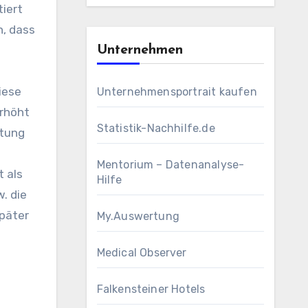
iert
n, dass
Unternehmen
iese
Unternehmensportrait kaufen
erhöht
Statistik-Nachhilfe.de
htung
Mentorium – Datenanalyse-
t als
Hilfe
. die
Später
My.Auswertung
Medical Observer
Falkensteiner Hotels