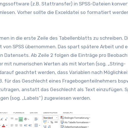
ngssoftware (z.B. Stattransfer) in SPSS-Dateien konvert
nlesen. Vorher sollte die Exceldatei so formatiert werde
en in die erste Zeile des Tabellenblatts zu schreiben. D
t von SPSS übernommen. Das spart spätere Arbeit und 
en Datensets. Ab Zeile 2 folgen die Einträge pro Beobac
ser mit numerischen Werten als mit Worten (sog. „String-
 darauf geachtet werden, dass Variablen nach Möglichkei
z.B. für das Geschlecht eines Fragebogenteilnehmers bspw
 einzutragen, anstatt das Geschlecht als Text einzufügen. 
gen (sog. „Labels“) zugewiesen werden.