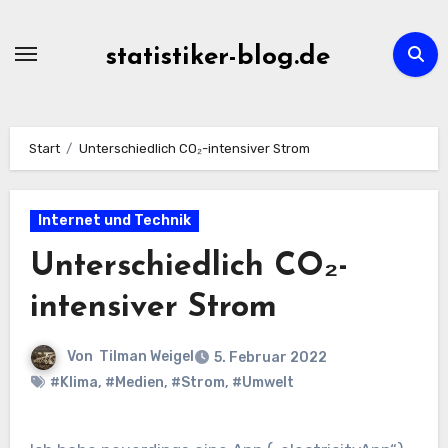
Zum
Inhalt
statistiker-blog.de
springen
Start
Unterschiedlich CO₂-intensiver Strom
Internet und Technik
Unterschiedlich CO₂-
intensiver Strom
Von
Tilman Weigel
5. Februar 2022
#Klima
,
#Medien
,
#Strom
,
#Umwelt