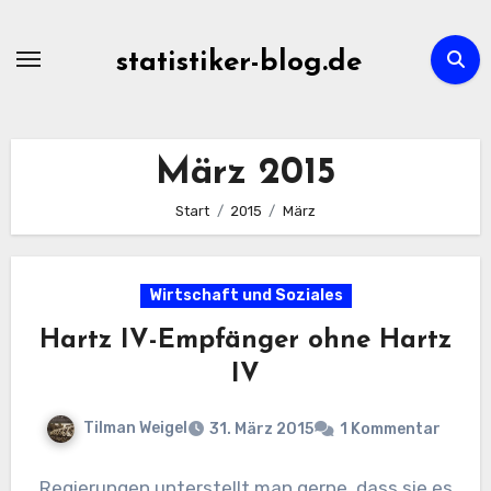
Zum
Inhalt
statistiker-blog.de
springen
März 2015
Start
2015
März
Wirtschaft und Soziales
Hartz IV-Empfänger ohne Hartz
IV
Tilman Weigel
31. März 2015
1 Kommentar
Regierungen unterstellt man gerne, dass sie es