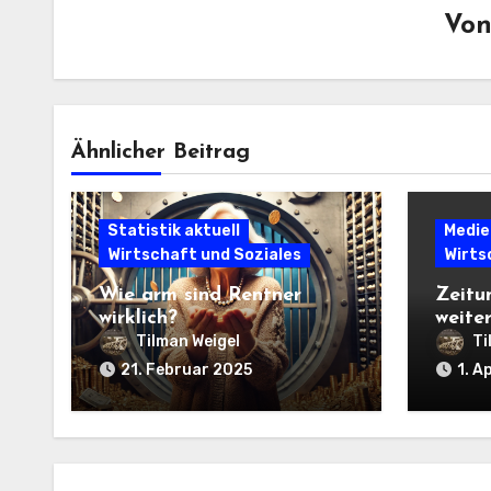
Vo
Ähnlicher Beitrag
Statistik aktuell
Medie
Wirtschaft und Soziales
Wirts
Wie arm sind Rentner
Zeitu
wirklich?
weite
die R
Tilman Weigel
Ti
21. Februar 2025
1. A