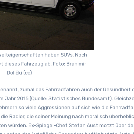
elteigenschaften haben SUVs. Noch
t dieses Fahrzeug ab. Foto: Branimir
Dolički (cc)
 genannt, zumal das Fahrradfahren auch der Gesundheit d
 Jahr 2015 (Quelle: Statistisches Bundesamt). Gleichze
ehmern so viele Aggressionen auf sich wie die Fahrradfa
die Radler, die seiner Meinung nach moralisch überheblic
ten würden. Ex-Spiegel-Chef Stefan Aust motzt über de