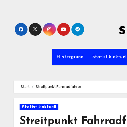
Zum
Inhalt
springen
s
Hintergrund
Statistik aktuel
Start
Streitpunkt Fahrradfahrer
Statistik aktuell
Streitpunkt Fahrrad