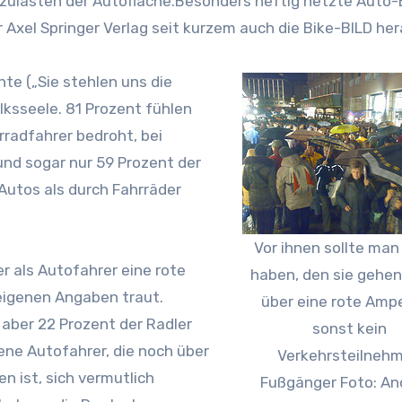
ulasten der Autofläche.Besonders heftig hetzte Auto-
r Axel Springer Verlag seit kurzem auch die Bike-BILD her
te („Sie stehlen uns die
lksseele. 81 Prozent fühlen
radfahrer bedroht, bei
und sogar nur 59 Prozent der
utos als durch Fahrräder
Vor ihnen sollte man
r als Autofahrer eine rote
haben, den sie gehen
eigenen Angaben traut.
über eine rote Ampe
 aber 22 Prozent der Radler
sonst kein
ene Autofahrer, die noch über
Verkehrsteilnehm
 ist, sich vermutlich
Fußgänger Foto: An