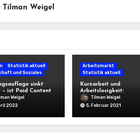
n
Tilman Weigel
n
Statistik aktuell
Arbeitsmarkt
chaft und Soziales
Statistik aktuell
ngsauflage sinkt
Kurzarbeit und
r – ist Paid Content
Arbeitslosigkeit:
ettung?
Unterbeschäftigung
lman Weigel
Tilman Weigel
richtig berechnen
pril 2022
5. Februar 2021