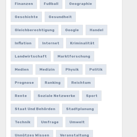
Finanzen
Fußball
Geographie
Geschichte
Gesundheit
Gleichberechtigung
Google
Handel
Inflation
Internet
Kriminalität
Landwirtschaft
Marktforschung
Medien
Medizin
Physik
Politik
Prognose
Ranking
Reichtum
Rente
Soziale Netzwerke
Sport
Staat Und Behörden
Stadtplanung
Technik
Umfrage
Umwelt
Unnützes Wissen
Veranstaltung