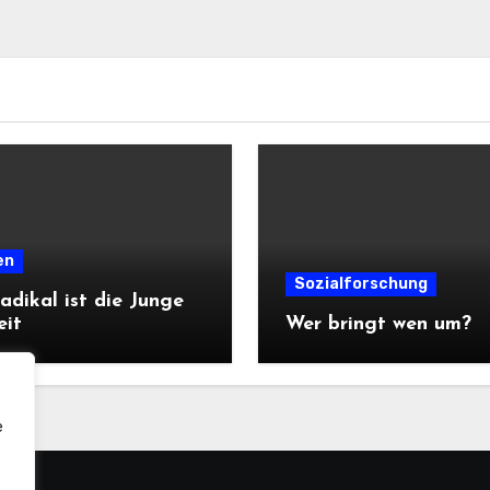
en
Sozialforschung
adikal ist die Junge
eit
Wer bringt wen um?
e