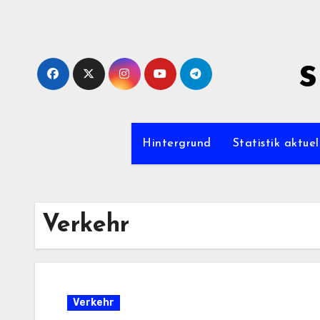
Zum
Inhalt
springen
s
Hintergrund
Statistik aktuel
Verkehr
Verkehr