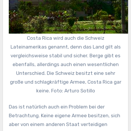
Costa Rica wird auch die Schweiz
Lateinamerikas genannt, denn das Land gilt als
vergleichsweise stabil und sicher. Berge gibt es
ebenfalls, allerdings auch einen wesentlichen
Unterschied. Die Schweiz besitzt eine sehr
große und schlagkräftige Armee, Costa Rica gar
keine. Foto: Arturo Sotillo
Das ist natürlich auch ein Problem bei der
Betrachtung. Keine eigene Armee besitzen, sich
aber von einem anderen Staat verteidigen