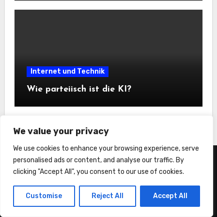
Internet und Technik
Wie parteiisch ist die KI?
We value your privacy
We use cookies to enhance your browsing experience, serve
personalised ads or content, and analyse our traffic. By
statistiker-blog.de
clicking "Accept All", you consent to our use of cookies.
Customise
Reject All
Accept All