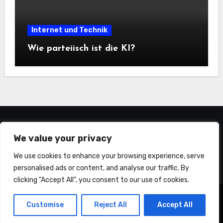
Internet und Technik
Wie parteiisch ist die KI?
statistiker-blog.de
We value your privacy
We use cookies to enhance your browsing experience, serve
personalised ads or content, and analyse our traffic. By
clicking "Accept All", you consent to our use of cookies.
Copyright © All rights reserved
|
Blogus
von
Customise
Reject All
Accept All
Themeansar
.