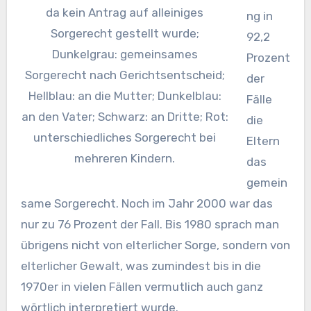
da kein Antrag auf alleiniges
ng in
Sorgerecht gestellt wurde;
92,2
Dunkelgrau: gemeinsames
Prozent
Sorgerecht nach Gerichtsentscheid;
der
Hellblau: an die Mutter; Dunkelblau:
Fälle
an den Vater; Schwarz: an Dritte; Rot:
die
unterschiedliches Sorgerecht bei
Eltern
mehreren Kindern.
das
gemein
same Sorgerecht. Noch im Jahr 2000 war das
nur zu 76 Prozent der Fall. Bis 1980 sprach man
übrigens nicht von elterlicher Sorge, sondern von
elterlicher Gewalt, was zumindest bis in die
1970er in vielen Fällen vermutlich auch ganz
wörtlich interpretiert wurde.