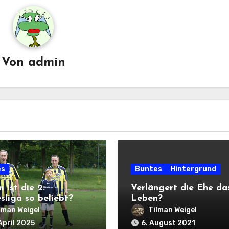
Von
admin
es
Buntes
Hintergrund
 ist die 2.
Verlängert die Ehe da
sliga so beliebt?
Leben?
lman Weigel
Tilman Weigel
April 2025
6. August 2021