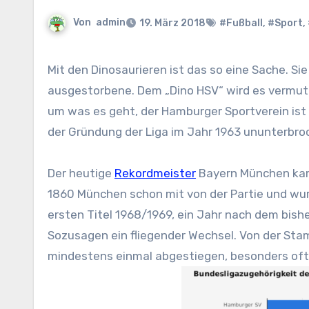
Von
admin
19. März 2018
#Fußball
,
#Sport
,
Mit den Dinosaurieren ist das so eine Sache. Sie sind eine faszinierende Angelegenheit, allerdings auch eine
ausgestorbene. Dem „Dino HSV“ wird es vermutli
um was es geht, der Hamburger Sportverein ist d
der Gründung der Liga im Jahr 1963 ununterbroche
Der heutige
Rekordmeister
Bayern München kam 
1860 München schon mit von der Partie und wur
ersten Titel 1968/1969, ein Jahr nach dem bish
Sozusagen ein fliegender Wechsel. Von der Sta
mindestens einmal abgestiegen, besonders oft 