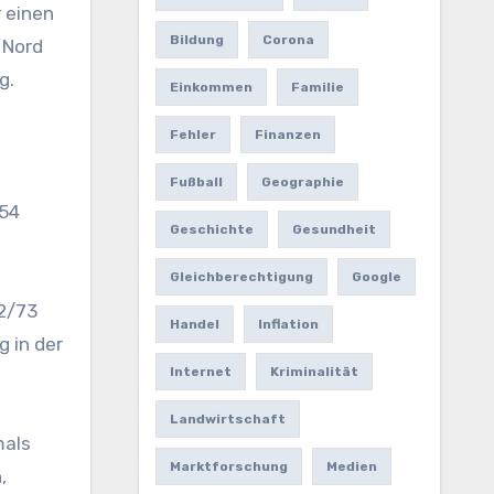
 einen
Bildung
Corona
 Nord
g.
Einkommen
Familie
Fehler
Finanzen
Fußball
Geographie
 54
Geschichte
Gesundheit
Gleichberechtigung
Google
72/73
Handel
Inflation
g in der
Internet
Kriminalität
Landwirtschaft
mals
Marktforschung
Medien
,