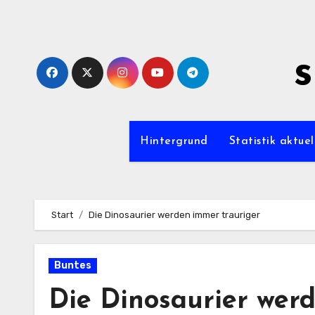
Zum
Inhalt
springen
s
Hintergrund
Statistik aktuel
Start
Die Dinosaurier werden immer trauriger
Buntes
Die Dinosaurier wer