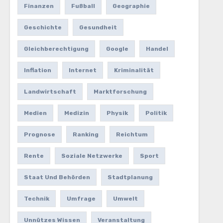
Finanzen
Fußball
Geographie
Geschichte
Gesundheit
Gleichberechtigung
Google
Handel
Inflation
Internet
Kriminalität
Landwirtschaft
Marktforschung
Medien
Medizin
Physik
Politik
Prognose
Ranking
Reichtum
Rente
Soziale Netzwerke
Sport
Staat Und Behörden
Stadtplanung
Technik
Umfrage
Umwelt
Unnützes Wissen
Veranstaltung