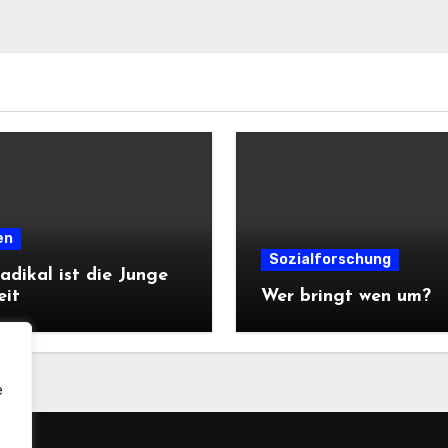
en
Sozialforschung
adikal ist die Junge
eit
Wer bringt wen um?
e