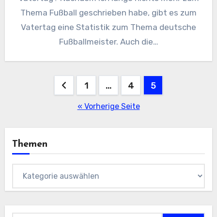
Thema Fußball geschrieben habe, gibt es zum
Vatertag eine Statistik zum Thema deutsche
Fußballmeister. Auch die…
Seitennummerierung
1
…
4
5
der
« Vorherige Seite
Beiträge
Themen
Themen