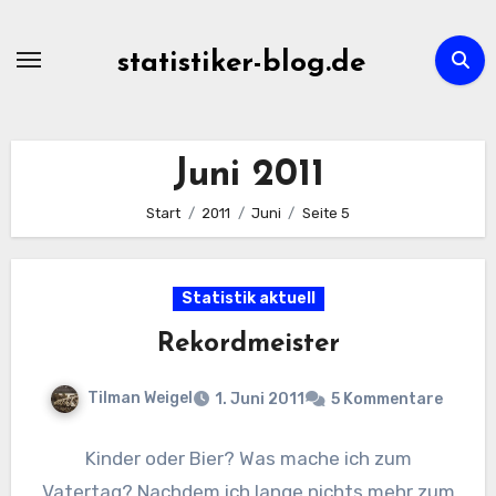
Zum
Inhalt
statistiker-blog.de
springen
Juni 2011
Start
2011
Juni
Seite 5
Statistik aktuell
Rekordmeister
Tilman Weigel
1. Juni 2011
5 Kommentare
Kinder oder Bier? Was mache ich zum
Vatertag? Nachdem ich lange nichts mehr zum