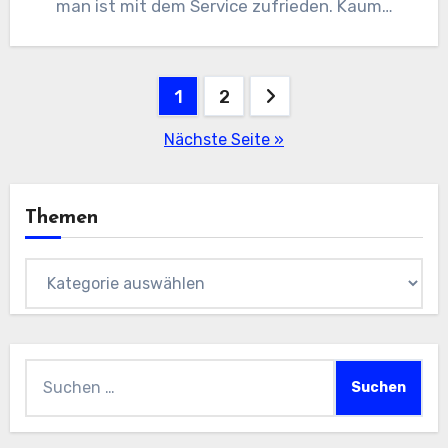
man ist mit dem Service zufrieden. Kaum…
Seitennummerierung
1
2
der
Nächste Seite »
Beiträge
Themen
Themen
Suchen
nach: