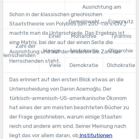
Ausrichtung am
Schon in der klassischen griechischen
Gemeinwohl
Eigennutz
Staatstheorie von Polybios (um 200–118 v. Chr.)
machte man da Unterschiede. Das Ergebnis ist
Einer
Monarchie
Tyrannis
eine Matrix, bei der auf der einen Seite die
Zahl der
Wenige
Aristokratie
Oligarchie
Ausrichtung und auf der anderen die Zahl der
Herrschenden
Herrschenden steht.
Viele
Demokratie
Olchokratie
Das erinnert auf den ersten Blick etwas an die
Unterscheidung von Daron Acemoğlu. Der
türkisch-armenisch-US-amerikanische Ökonom
hat eines der am meisten beachteten Bücher zu
der Frage geschrieben, warum einige Staaten
reich und andere arm sind. Seiner Meinung nach
liegt das vor allem daran, ob
Institutionen