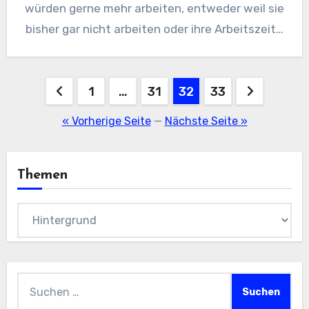
würden gerne mehr arbeiten, entweder weil sie
bisher gar nicht arbeiten oder ihre Arbeitszeit…
Seitennummerierung
1
…
31
32
33
der
« Vorherige Seite
—
Nächste Seite »
Beiträge
Themen
Themen
Suchen
nach: