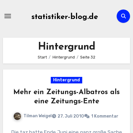
Zum
Inhalt
statistiker-blog.de
springen
Hintergrund
Start
Hintergrund
Seite 32
Hintergrund
Mehr ein Zeitungs-Albatros als
eine Zeitungs-Ente
Tilman Weigel
27. Juli 2010
1 Kommentar
Die taz hatte Ende Juni eine ganz große Sache