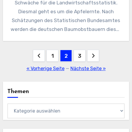
Schwäche für die Landwirtschaftsstatistik.
Diesmal geht es um die Apfelernte. Nach
Schätzungen des Statistischen Bundesamtes
werden die deutschen Baumobstbauern dieses
Jahr rund 830…
Seitennummerierung
1
2
3
der
« Vorherige Seite
—
Nächste Seite »
Beiträge
Themen
Themen