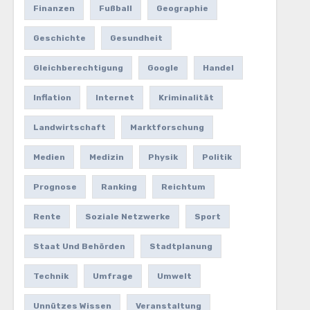
Finanzen
Fußball
Geographie
Geschichte
Gesundheit
Gleichberechtigung
Google
Handel
Inflation
Internet
Kriminalität
Landwirtschaft
Marktforschung
Medien
Medizin
Physik
Politik
Prognose
Ranking
Reichtum
Rente
Soziale Netzwerke
Sport
Staat Und Behörden
Stadtplanung
Technik
Umfrage
Umwelt
Unnützes Wissen
Veranstaltung