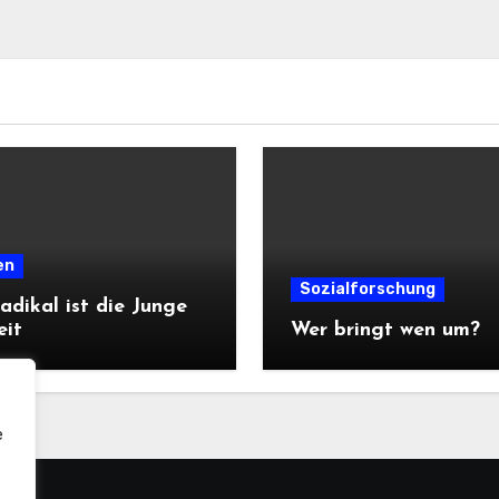
en
Sozialforschung
adikal ist die Junge
eit
Wer bringt wen um?
e