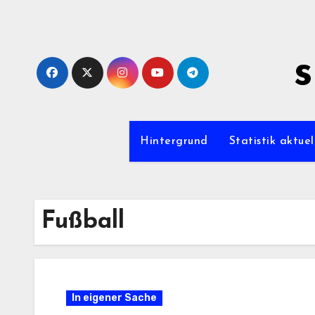
Zum
Inhalt
springen
s
Hintergrund
Statistik aktuel
Fußball
In eigener Sache