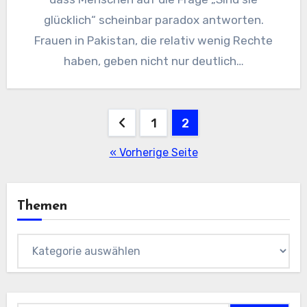
glücklich“ scheinbar paradox antworten.
Frauen in Pakistan, die relativ wenig Rechte
haben, geben nicht nur deutlich…
Seitennummerierung
1
2
der
« Vorherige Seite
Beiträge
Themen
Themen