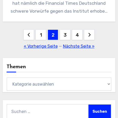
hat nämlich die Financial Times Deutschland
schwere Vorwürfe gegen das Institut erhoben
und ihm…
Seitennummerierung
1
2
3
4
der
« Vorherige Seite
—
Nächste Seite »
Beiträge
Themen
Themen
Suchen
nach: